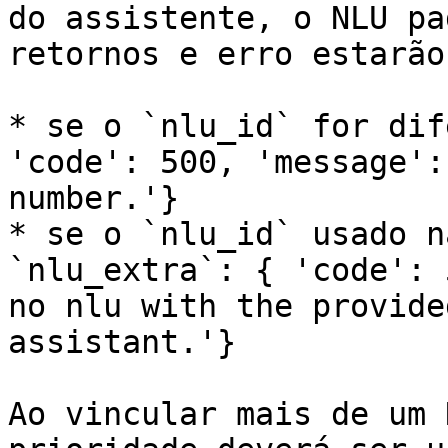
do assistente, o NLU pa
retornos e erro estarão
* se o `nlu_id` for dif
'code': 500, 'message':
number.'}

* se o `nlu_id` usado n
`nlu_extra`: { 'code': 
no nlu with the provide
assistant.'}

Ao vincular mais de um 