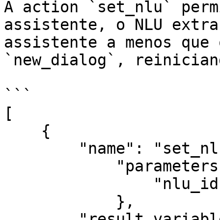
A action `set_nlu` perm
assistente, o NLU extra
assistente a menos que 
`new_dialog`, reinician
```

[

    {

        "name": "set_nlu",

            "parameters": {

                "nlu_id": 7

            },

        "result_variable": "set_nlu_response"
