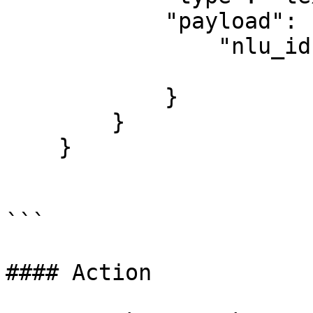
            "payload": {

                "nlu_id": 6

            }

        }

    }

```

#### Action
