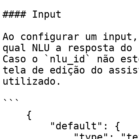
#### Input

Ao configurar um input,
qual NLU a resposta do 
Caso o `nlu_id` não est
tela de edição do assis
utilizado.

```

    {

        "default": {

            "type": "text_input",
