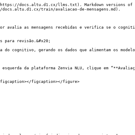
https://docs.altu.d1.cx/llms.txt). Markdown versions of 
/docs.altu.d1.cx/train/avaliacao-de-mensagens.md).

or avalia as mensagens recebidas e verifica se o cogniti
s para revisão.&#x20;

a do cognitivo, gerando os dados que alimentam os modelo
 esquerda da plataforma Zenvia NLU, clique em “**Avaliaç
figcaption></figcaption></figure>
