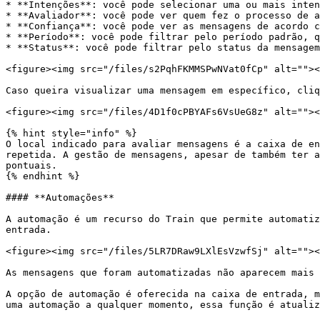
* **Intenções**: você pode selecionar uma ou mais inten
* **Avaliador**: você pode ver quem fez o processo de a
* **Confiança**: você pode ver as mensagens de acordo c
* **Período**: você pode filtrar pelo período padrão, q
* **Status**: você pode filtrar pelo status da mensagem
<figure><img src="/files/s2PqhFKMMSPwNVat0fCp" alt=""><
Caso queira visualizar uma mensagem em específico, cliq
<figure><img src="/files/4D1f0cPBYAFs6VsUeG8z" alt=""><
{% hint style="info" %}

O local indicado para avaliar mensagens é a caixa de en
repetida. A gestão de mensagens, apesar de também ter a
pontuais.

{% endhint %}

#### **Automações**

A automação é um recurso do Train que permite automatiz
entrada.

<figure><img src="/files/5LR7DRaw9LXlEsVzwfSj" alt=""><
As mensagens que foram automatizadas não aparecem mais 
A opção de automação é oferecida na caixa de entrada, m
uma automação a qualquer momento, essa função é atualiz