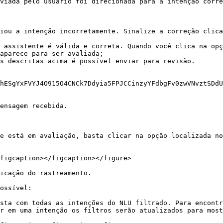
viada pelo usuário foi direcionada para a intenção corre
iou a intenção incorretamente. Sinalize a correção clica
 assistente é válida e correta. Quando você clica na opç
aparece para ser avaliada;

s descritas acima é possível enviar para revisão.

hESgYxFVYJ4O915O4CNCk7Ddyia5FPJCCinzyYFdbgFv0zwVNvztSDdU
ensagem recebida.

e está em avaliação, basta clicar na opção localizada no
figcaption></figcaption></figure>

icação do rastreamento.

ossível:

sta com todas as intenções do NLU filtrado. Para encontr
r em uma intenção os filtros serão atualizados para most