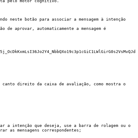
ta pelo motor cognitivo.

ndo neste botão para associar a mensagem à intenção 
ão de aprovar, automaticamente a mensagem é 
5j_OcDkKxmLsI36Jo2Y4_NbbQXo19c3p1cGiC1LWlGirG0s2VsMvQJd
 canto direito da caixa de avaliação, como mostra o 
ar a intenção que deseja, use a barra de rolagem ou o 
rar as mensagens correspondentes;
