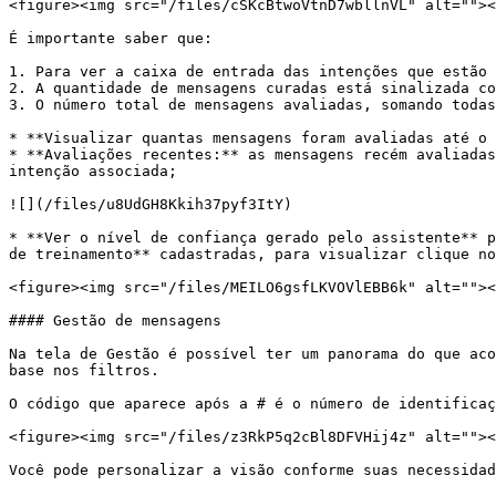
<figure><img src="/files/cSKcBtwoVtnD7wbllnVL" alt=""><
É importante saber que:

1. Para ver a caixa de entrada das intenções que estão 
2. A quantidade de mensagens curadas está sinalizada co
3. O número total de mensagens avaliadas, somando todas
* **Visualizar quantas mensagens foram avaliadas até o 
* **Avaliações recentes:** as mensagens recém avaliadas
intenção associada;

![](/files/u8UdGH8Kkih37pyf3ItY)

* **Ver o nível de confiança gerado pelo assistente** p
de treinamento** cadastradas, para visualizar clique no
<figure><img src="/files/MEILO6gsfLKVOVlEBB6k" alt=""><
#### Gestão de mensagens

Na tela de Gestão é possível ter um panorama do que aco
base nos filtros.

O código que aparece após a # é o número de identificaç
<figure><img src="/files/z3RkP5q2cBl8DFVHij4z" alt=""><
Você pode personalizar a visão conforme suas necessidad