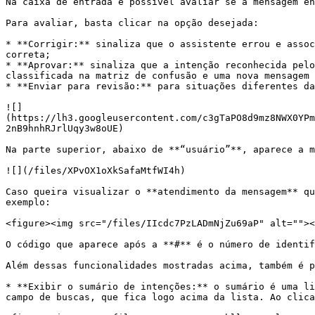
Na caixa de entrada é possível avaliar se a mensagem en
Para avaliar, basta clicar na opção desejada:

* **Corrigir:** sinaliza que o assistente errou e assoc
correta;

* **Aprovar:** sinaliza que a intenção reconhecida pelo
classificada na matriz de confusão e uma nova mensagem 
* **Enviar para revisão:** para situações diferentes da
![]
(https://lh3.googleusercontent.com/c3gTaPO8d9mz8NWX0YPm
2nB9hnhRJrlUqy3w8oUE)

Na parte superior, abaixo de **“usuário”**, aparece a m
![](/files/XPvOX1oXkSafaMtfWI4h)

Caso queira visualizar o **atendimento da mensagem** qu
exemplo:

<figure><img src="/files/IIcdc7PzLADmNjZu69aP" alt=""><
O código que aparece após a **#** é o número de identif
Além dessas funcionalidades mostradas acima, também é p
* **Exibir o sumário de intenções:** o sumário é uma li
campo de buscas, que fica logo acima da lista. Ao clica