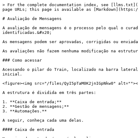
> For the complete documentation index, see [llms.txt](
page URLs; this page is available as [Markdown](https:/
# Avaliação de Mensagens

A avaliação de mensagens é o processo pelo qual o curad
identificadas.&#x20;

As mensagens podem ser aprovadas, corrigidas ou enviada
As avaliações não fazem nenhuma modificação na estrutur
### Como acessar

Acessando o pilar do Train, localizado na barra lateral
inicial.

<figure><img src="/files/QyI5pTaM0K2jnIGpNkw0" alt=""><
A estrutura é dividida em três partes:

1. **Caixa de entrada;**

2. **Gestão de mensagens;**

3. **Automações.**

A seguir, conheça cada uma delas.

#### Caixa de entrada
