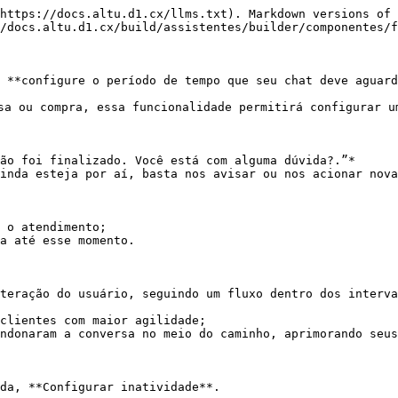
https://docs.altu.d1.cx/llms.txt). Markdown versions of 
/docs.altu.d1.cx/build/assistentes/builder/componentes/f
 **configure o período de tempo que seu chat deve aguard
sa ou compra, essa funcionalidade permitirá configurar u
ão foi finalizado. Você está com alguma dúvida?.”*

inda esteja por aí, basta nos avisar ou nos acionar nova
 o atendimento;

a até esse momento.

teração do usuário, seguindo um fluxo dentro dos interva
clientes com maior agilidade;

ndonaram a conversa no meio do caminho, aprimorando seus
da, **Configurar inatividade**.
