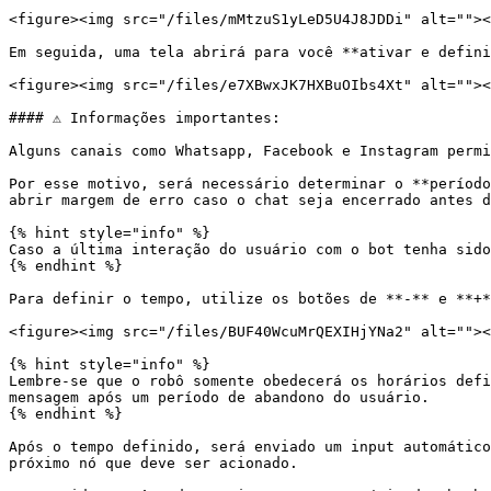
<figure><img src="/files/mMtzuS1yLeD5U4J8JDDi" alt=""><
Em seguida, uma tela abrirá para você **ativar e defini
<figure><img src="/files/e7XBwxJK7HXBuOIbs4Xt" alt=""><
#### ⚠️ Informações importantes:

Alguns canais como Whatsapp, Facebook e Instagram permi
Por esse motivo, será necessário determinar o **período
abrir margem de erro caso o chat seja encerrado antes d
{% hint style="info" %}

Caso a última interação do usuário com o bot tenha sido
{% endhint %}

Para definir o tempo, utilize os botões de **-** e **+*
<figure><img src="/files/BUF40WcuMrQEXIHjYNa2" alt=""><
{% hint style="info" %}

Lembre-se que o robô somente obedecerá os horários defi
mensagem após um período de abandono do usuário.

{% endhint %}

Após o tempo definido, será enviado um input automático
próximo nó que deve ser acionado.
