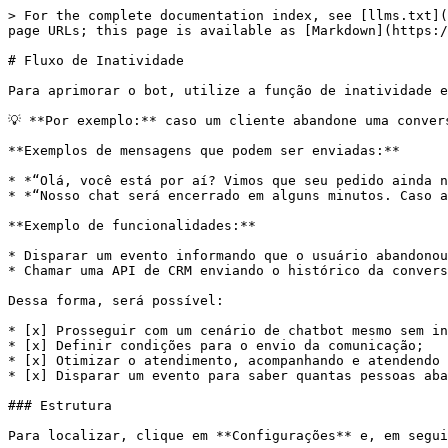
> For the complete documentation index, see [llms.txt](
page URLs; this page is available as [Markdown](https:/
# Fluxo de Inatividade

Para aprimorar o bot, utilize a função de inatividade e
💡 **Por exemplo:** caso um cliente abandone uma conver
**Exemplos de mensagens que podem ser enviadas:**

* *“Olá, você está por aí? Vimos que seu pedido ainda n
* *“Nosso chat será encerrado em alguns minutos. Caso a
**Exemplo de funcionalidades:**

* Disparar um evento informando que o usuário abandonou
* Chamar uma API de CRM enviando o histórico da convers
Dessa forma, será possível:

* [x] Prosseguir com um cenário de chatbot mesmo sem in
* [x] Definir condições para o envio da comunicação;

* [x] Otimizar o atendimento, acompanhando e atendendo 
* [x] Disparar um evento para saber quantas pessoas aba
### Estrutura

Para localizar, clique em **Configurações** e, em segui