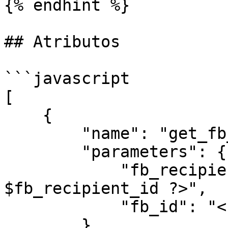
{% endhint %}

## Atributos

```javascript

[

    {

        "name": "get_fb_profile",

        "parameters": {

            "fb_recipient_id": "<? 
$fb_recipient_id ?>",

            "fb_id": "<? $fb_id ?>"

        },
