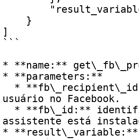
        "result_variable": "fb_profile_response"

    }

]

```

* **name:** get\_fb\_pr
* **parameters:**

  * **fb\_recipient\_id:** identificador do 
usuário no Facebook.

  * **fb\_id:** identificador da página em que o 
assistente está instalad
* **result\_variable:**