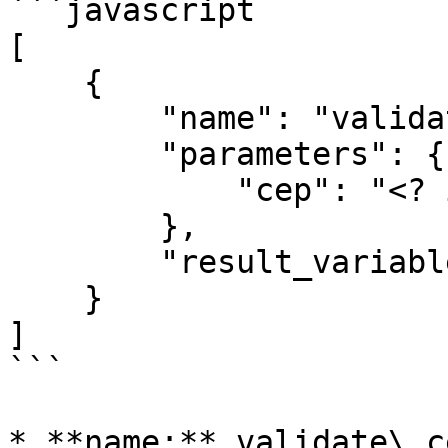
```javascript

[

    {

        "name": "validate_cep",

        "parameters": {

            "cep": "<? input.text ?>"

        },

        "result_variable": "cep_validation"

    }

]

```

* **name:** validate\_ce