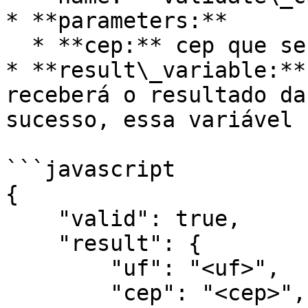
* **parameters:**

  * **cep:** cep que será validado.

* **result\_variable:**
receberá o resultado da
sucesso, essa variável 
```javascript

{

    "valid": true,

    "result": {

        "uf": "<uf>",

        "cep": "<cep>",
