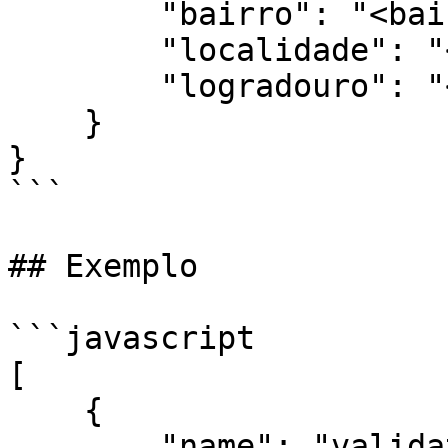
        "bairro": "<bairro>",

        "localidade": "<localidade>",

        "logradouro": "<logradouro>"

    }

}

```

## Exemplo

```javascript

[

    {

        "name": "validate_cep",
