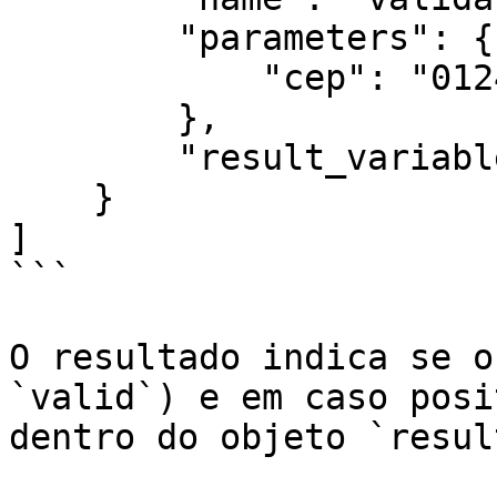
        "parameters": {

            "cep": "01243-001"

        },

        "result_variable": "cep_validation"

    }

]

```

O resultado indica se o
`valid`) e em caso posi
dentro do objeto `result