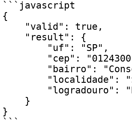
```javascript

{

    "valid": true,

    "result": {

        "uf": "SP",

        "cep": "01243001",

        "bairro": "Consolação",

        "localidade": "São Paulo",

        "logradouro": "Rua Sergipe"

    }

}
