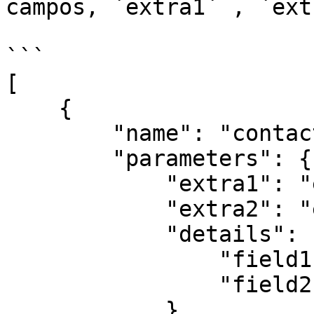
campos, `extra1` , `ext
```

[

    {

        "name": "contact_return",

        "parameters": {

            "extra1": "extra1",

            "extra2": "extra2",

            "details": {

                "field1": "value1",

                "field2": "value2"

            },
