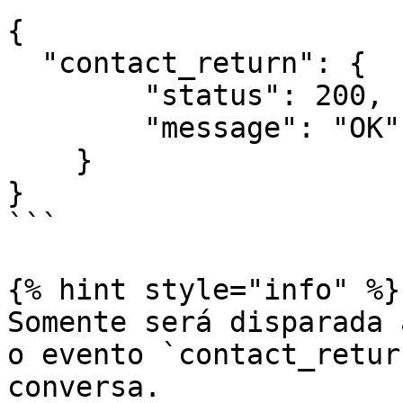
{

  "contact_return": {

        "status": 200,

        "message": "OK"

    }

}

```

{% hint style="info" %}

Somente será disparada 
o evento `contact_retur
conversa.
