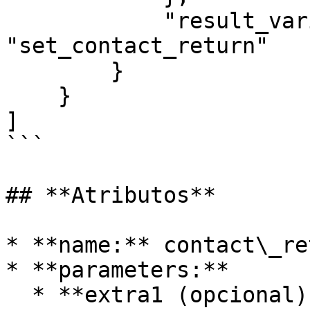
            "result_variable": 
"set_contact_return"

        }

    }

]

```

## **Atributos**

* **name:** contact\_ret
* **parameters:**

  * **extra1 (opcional):** campo extra de índice 