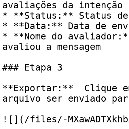
avaliações da intenção

* **Status:** Status de
* **Data:** Data de env
* **Nome do avaliador:*
avaliou a mensagem

### Etapa 3

**Exportar:**  Clique e
arquivo ser enviado par
![](/files/-MXawADTXkhb