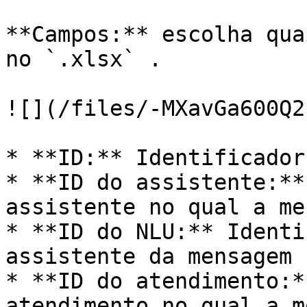
**Campos:** escolha qua
no `.xlsx` .

![](/files/-MXavGa600Q2
* **ID:** Identificador
* **ID do assistente:**
assistente no qual a me
* **ID do NLU:** Identi
assistente da mensagem

* **ID do atendimento:*
atendimento no qual a m