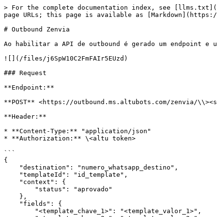
> For the complete documentation index, see [llms.txt](https://docs.altu.d1.cx/llms.txt). Markdown versions of documentation pages are available by appending `.md` to page URLs; this page is available as [Markdown](https://docs.altu.d1.cx/connect/apis/outbound/zenvia.md).

# Outbound Zenvia

Ao habilitar a API de outbound é gerado um endpoint e um token, que serão utilizados para realizar o envio das mensagens de outbound.

![](/files/j6SpW10C2FmFAIr5EUzd)

### Request

**Endpoint:**

**POST** <https://outbound.ms.altubots.com/zenvia/\\><slug>/\<id\_integracao>

**Header:**

* **Content-Type:** "application/json"
* **Authorization:** \<altu token>

```
{
    "destination": "numero_whatsapp_destino",
    "templateId": "id_template",
    "context": {
        "status": "aprovado"
    },
    "fields": {
        "<template_chave_1>": "<template_valor_1>",
        "<template_chave_2>": "<template_valor_2>",
        "...": "...",
        "<template_chave_n>": "<template_valor_n>"
    },
    "externalId": "seu_id_mensagem",
    "restartContact": false | true,
    "inactivityTime": 0
}
```

**Atributos:**

* **destination (obrigatório):** o número de WhatsApp que irá receber a mensagem
* **templateId (obrigatório):** o ID do template
* **context (opcional)**: variáveis que serão salvas no contexto do usuário
* **fields (opcional):** os campos disponíveis para serem usados ​​no template. Este atributo deve ser um objeto com chaves e valores
* **externalId (opcional):** identificador único para a mensagem a ser enviada. Este ID será retornado nos status de envio em seu webhook de status
* **restartContact (opcional):** booleano para resetar as variáveis de contexto do usuário
* **inactivityTime (opcional):** tempo em minutos que deve ser passado desde a última interação do usuário com o assistente para que a mensagem seja enviada. Exemplo: Se o usuário está interagindo ou interagiu com assistente há 1 minuto e o tempo de inatividade necessário para mensagem ser enviada é de 2 minutos ("inactivityTime": 2), a mensagem não seria enviada. Caso a interação tivesse ocorrido 3 minutos atrás, a mensagem seria enviada.

### Exemplo

```
{
    "destination": "35988001234",
    "templateId": "3b9c0955-bdd9-00de-4135-6cfb74f5fb2e",
    "fields": {
        "name": "Maria",
        "value": "R$ 1670,00"
    },
    "externalId": "meu_id_1"
}
```

### Response**s**

{% tabs %}
{% tab title="🟢   200" %}
**OK - Mensagem enviada:**

A mensagem foi enviada corretamente para a Zenvia e será encaminhada para o usuário.Body (exemplo):

```
{
    "status": "pending",
    "external_id": "meu_id_1",
    "message_id": 218,
    "contact_id": 874
}
```

* **status:** status da mensagem enviada
* **external\_id:** ID externo da mensagem enviada
* **message\_id:** ID interno da mensagem enviada
* **contact\_id:** ID do atendimento do usuário
  {% endtab %}

{% tab title="🔴   400" %}
**Bad Request:**&#x20;

Um ou mais parâmetros não estão no formato esperado ou os parâmetros obrigatórios não foram preenchidos. Verifique o formato e a obrigatoriedade de todos os parâmetros durante a requisição.Body (exemplo):

```
{
    "status": "error",
    "message": "Invalid destination!"
}
```

{% endtab %}

{% tab title="🔴   401" %}
**Unauthorized:**&#x20;

Não foi possível autorizar a requisição. Verif