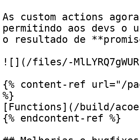
As custom actions agora
permitindo aos devs o u
o resultado de **promise
![](/files/-MlLYRQ7gWUR
{% content-ref url="/pa
%}

[Functions](/build/acoe
{% endcontent-ref %}
