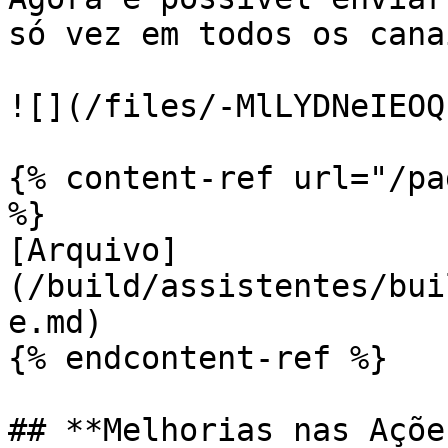
só vez em todos os canai
![](/files/-MlLYDNeIEOQ
{% content-ref url="/pa
%}

[Arquivo]
(/build/assistentes/bui
e.md)

{% endcontent-ref %}

## **Melhorias nas Açõe