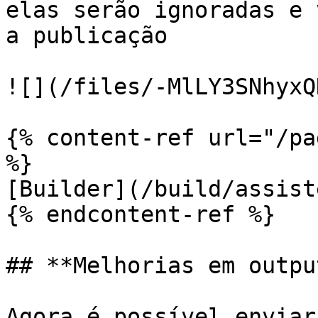
elas serão ignoradas e 
a publicação

![](/files/-MlLY3SNhyxQ
{% content-ref url="/pa
%}

[Builder](/build/assist
{% endcontent-ref %}

## **Melhorias em outpu
Agora é possível enviar