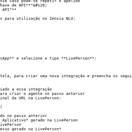
sse caso pode-se repetir o apelido

have de API**"&#x20;

 API"**

s para utilização no Zenvia NLU:

sApp** e selecione o tipo **LivePerson**:

tela, para criar uma nova integração e preencha os seguin
iado a essa integração

ara criar o agente no passo anterior

inal da URL na LivePerson:

)

do no passo anterior

 Aplicativo* gerado na LivePerson

ivePerson

esso gerado na LivePerson*
