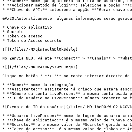
* **Nome:** nome que aparecerá na lista de usuários, ne
* **Adicionar método de login**: selecione a opção "**C
* **Chave de API:** selecione a opção **"Gerar chave de
&#x20;Automaticamente, algumas informações serão gerada
* Chave do aplicativo

* Secreto

* Token de acesso

* Token de Acesso secreto

![](/files/-MXqkmTeulGDl0kSd3lg)

No Zenvia NLU, vá até **Connect** > **Canais** > **What
![](/files/-MR0xAXONy5X9zHJnqe2)

Clique no botão " **+ "** no canto inferior direito da 
* **Nome:** nome da integração

* **Assistente:** assistente já criado que estará assoc
* **Número da conta LivePerson:** a mesma conta usada p
* **ID do usuário na LivePerson:** número presente no f
![Exemplo de ID do usuário](/files/-MD_1heD0zW-O2-NCGVk
* **Usuário LivePerson:** nome de login do usuário cria
* **Chave do aplicativo:** é o mesmo valor de *Chave do
* **Secreto:** é o mesmo valor de *Secreto* gerado na L
* **Token de acesso:**  é o mesmo valor de *Token de Ac