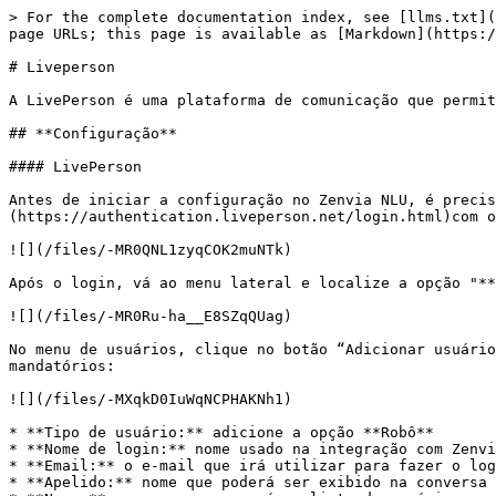
> For the complete documentation index, see [llms.txt](
page URLs; this page is available as [Markdown](https:/
# Liveperson

A LivePerson é uma plataforma de comunicação que permit
## **Configuração**

#### LivePerson

Antes de iniciar a configuração no Zenvia NLU, é precis
(https://authentication.liveperson.net/login.html)com o
![](/files/-MR0QNL1zyqCOK2muNTk)

Após o login, vá ao menu lateral e localize a opção "**
![](/files/-MR0Ru-ha__E8SZqQUag)

No menu de usuários, clique no botão “Adicionar usuário
mandatórios:

![](/files/-MXqkD0IuWqNCPHAKNh1)

* **Tipo de usuário:** adicione a opção **Robô**

* **Nome de login:** nome usado na integração com Zenvi
* **Email:** o e-mail que irá utilizar para fazer o log
* **Apelido:** nome que poderá ser exibido na conversa 