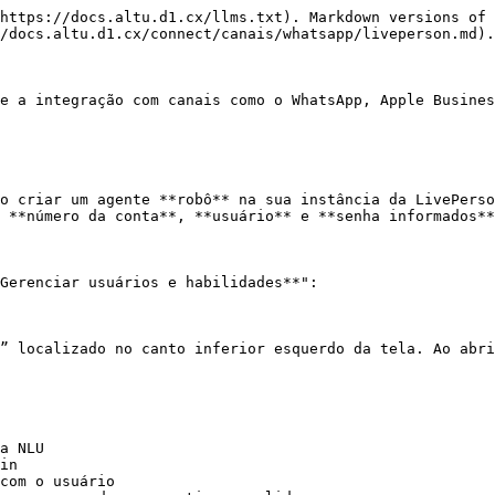
https://docs.altu.d1.cx/llms.txt). Markdown versions of 
/docs.altu.d1.cx/connect/canais/whatsapp/liveperson.md).

e a integração com canais como o WhatsApp, Apple Busines
o criar um agente **robô** na sua instância da LivePerso
 **número da conta**, **usuário** e **senha informados**
Gerenciar usuários e habilidades**":

” localizado no canto inferior esquerdo da tela. Ao abri
a NLU

in

com o usuário
