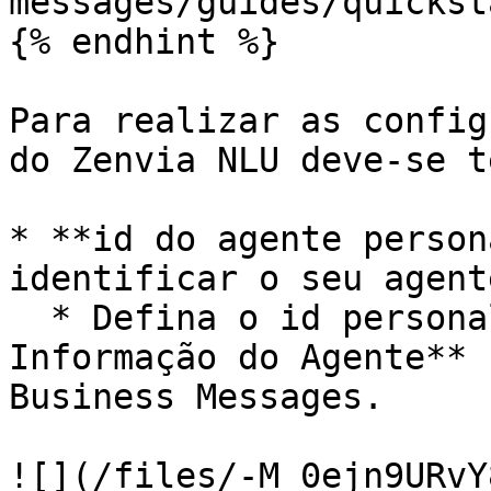
messages/guides/quickst
{% endhint %}

Para realizar as config
do Zenvia NLU deve-se t
* **id do agente person
identificar o seu agente
  * Defina o id personalizado em **Configuração > 
Informação do Agente** 
Business Messages.

![](/files/-M_0ejn9URvY