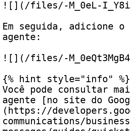
![](/files/-M_0eL-I_Y8i
Em seguida, adicione o 
agente:

![](/files/-M_0eQt3MgB4
{% hint style="info" %}

Você pode consultar mai
agente [no site do Goog
(https://developers.goo
communications/business