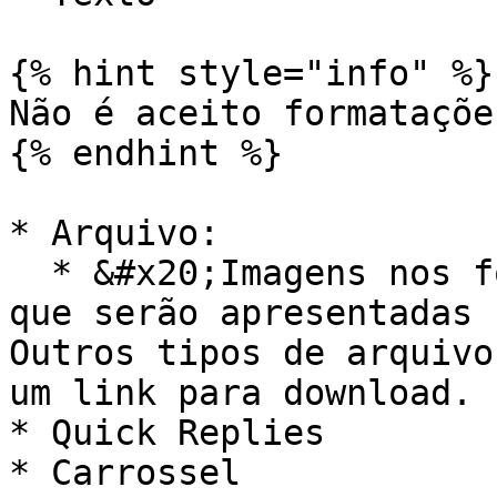
{% hint style="info" %}

Não é aceito formataçõe
{% endhint %}

* Arquivo:

  * &#x20;Imagens nos formatos jpeg, jpg e png, 
que serão apresentadas 
Outros tipos de arquivo
um link para download.

* Quick Replies

* Carrossel
