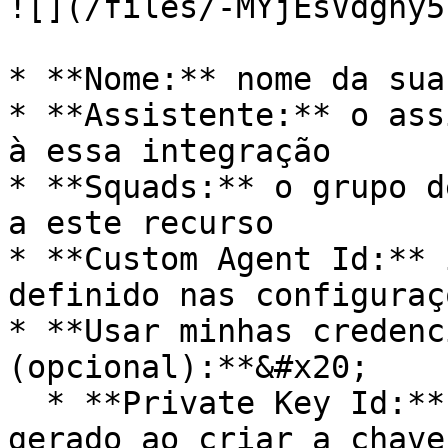
![](/files/-MYjEsVdghy5
* **Nome:** nome da sua
* **Assistente:** o ass
à essa integração

* **Squads:** o grupo d
a este recurso

* **Custom Agent Id:** 
definido nas configuraç
* **Usar minhas credenc
(opcional):**&#x20;

  * **Private Key Id:** private\_key\_id ( .json 
gerado ao criar a chave)