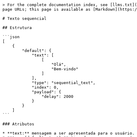
> For the complete documentation index, see [llms.txt](
page URLs; this page is available as [Markdown](https:/
# Texto sequencial

## Estrutura

```json

[

    {

        "default": {

            "text": [

                [

                    "Olá",

                    "Bem-vindo"

                ]

            ],

            "type": "sequential_text",

            "index": 0,

            "payload": {

                "delay": 2000

            }

        }

    ]

```

### Atributos

* **text:** mensagem a ser apresentada para o usuário.
