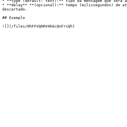
* **type (default: text):** tipo da mensagem que será a
* **delay** **(opcional):** tempo (milissegundos) de at
descartado.

## Exemplo
