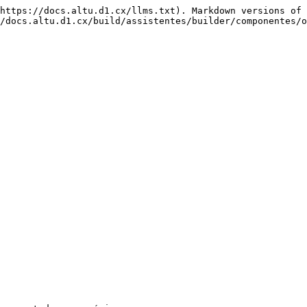
https://docs.altu.d1.cx/llms.txt). Markdown versions of 
/docs.altu.d1.cx/build/assistentes/builder/componentes/o