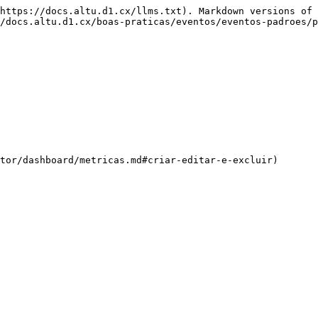
https://docs.altu.d1.cx/llms.txt). Markdown versions of 
/docs.altu.d1.cx/boas-praticas/eventos/eventos-padroes/p
tor/dashboard/metricas.md#criar-editar-e-excluir)
