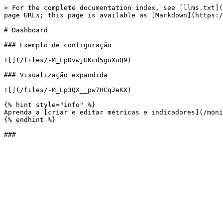
> For the complete documentation index, see [llms.txt](
page URLs; this page is available as [Markdown](https:/
# Dashboard

### Exemplo de configuração

![](/files/-M_LpDvwjGKcd5guXuQ9)

### Visualização expandida

![](/files/-M_Lp3QX__pw7HCqJeKX)

{% hint style="info" %}

Aprenda a [criar e editar métricas e indicadores](/moni
{% endhint %}
